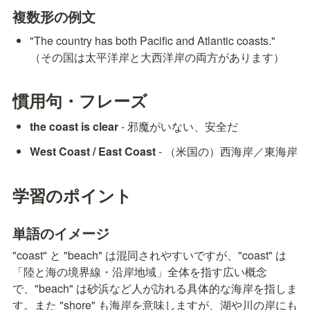
複数形の例文
"The country has both Pacific and Atlantic coasts." 
（その国は太平洋岸と大西洋岸の両方があります）
慣用句・フレーズ
the coast is clear
 - 邪魔がいない、安全だ
West Coast / East Coast
 - （米国の）西海岸／東海岸
学習のポイント
単語のイメージ
"coast" と "beach" は混同されやすいですが、"coast" は
「陸と海の境界線・沿岸地域」全体を指す広い概念
で、"beach" は砂浜など人が訪れる具体的な海岸を指しま
す。また "shore" も海岸を意味しますが、湖や川の岸にも