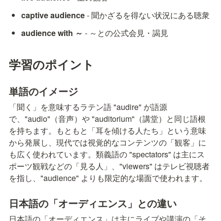
captive audience
 - 聞かざるを得ない状況にある聴衆
audience with ～
 - ～との公式会見・謁見
学習のポイント
単語のイメージ
「聞く」を意味するラテン語 "audire" が語源
で、"audio"（音声）や "auditorium"（講堂）と同じ語根
を持ちます。もともと「耳を傾ける人たち」という意味
から発展し、現代では視覚的なコンテンツの「観客」に
も広く使われています。類義語の "spectators" は主にス
ポーツ観戦などの「見る人」、"viewers" はテレビ視聴者
を指し、"audience" よりも限定的な場面で使われます。
日本語の「オーディエンス」との違い
日本語の「オーディエンス」は主にライブや講演の「そ