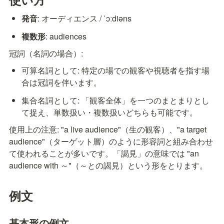
発音
: オーディエンス / ˈɔːdiəns
複数形
: audiences
冠詞（名詞の場合）:
可算名詞として: 特定の場での観客や視聴者を指す場
合は冠詞を伴います。
集合名詞として: 「観客全体」を一つのまとまりとし
て捉え、単数扱い・複数扱いどちらも可能です。
使用上の注意: "a live audience"（生の観客）、"a target 
audience"（ターゲット層）のように形容詞と組み合わせ
て使われることが多いです。「謁見」の意味では "an 
audience with ～"（～との謁見）という形をとります。
例文
基本形の例文