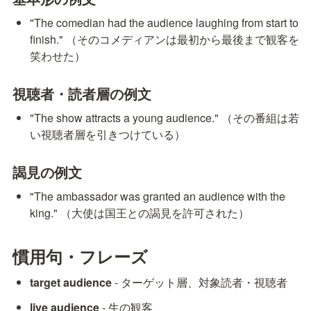
"The comedian had the audience laughing from start to 
finish." （そのコメディアンは最初から最後まで観客を
笑わせた）
視聴者・読者層の例文
"The show attracts a young audience." （その番組は若
い視聴者層を引きつけている）
謁見の例文
"The ambassador was granted an audience with the 
king." （大使は国王との謁見を許可された）
慣用句・フレーズ
target audience
 - ターゲット層、対象読者・視聴者
live audience
 - 生の観客