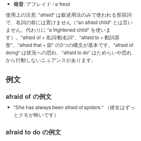
発音
: アフレイド / əˈfreɪd
使用上の注意: "afraid" は叙述用法のみで使われる形容詞
で、名詞の前には置けません（"an afraid child" とは言い
ません。代わりに "a frightened child" を使いま
す）。"afraid of + 名詞/動名詞"、"afraid to + 動詞原
形"、"afraid that + 節" の3つの構文が基本です。"afraid of 
doing" は状況への恐れ、"afraid to do" はためらいや恐れ
から行動しないニュアンスがあります。
例文
afraid of の例文
"She has always been afraid of spiders." （彼女はずっ
とクモが怖いです）
afraid to do の例文