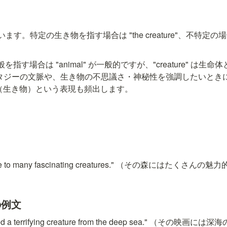
。特定の生き物を指す場合は "the creature"、不特定の場合は "
を指す場合は "animal" が一般的ですが、"creature" は
タジーの文脈や、生き物の不思議さ・神秘性を強調したいとき
ature" （生き物）という表現も頻出します。
s home to many fascinating creatures." （その森にはた
の例文
tured a terrifying creature from the deep sea." （そ