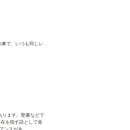
." （彼は習慣の虜で、いつも同じレ
）
義があります。聖書などで
存在を指す語として覚
ュアンスがあ