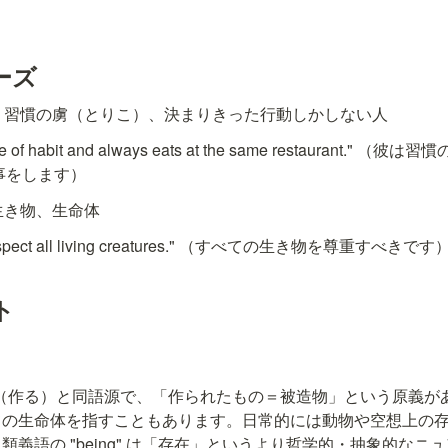
ーズ
 - 習慣の虜（とりこ）、決まりきった行動しかしない人
ture of habit and always eats at the same restaurant
事をします）
- 生き物、生命体
respect all living creatures." （すべての生き物を尊重すべきです
ト
 "create"（作る）と同語源で、「作られたもの＝被造物」という原
ての生命体を指すこともあります。日常的には動物や空想上の
義語の "being" は「存在」というより哲学的・抽象的なニ