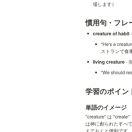
場します）
慣用句・フレ
creature of habit
"He's a crea
ストランで食
living creature
 
"We should 
学習のポイン
単語のイメージ
"creature" は
は神に創られたすべ
えておくと便利です。類