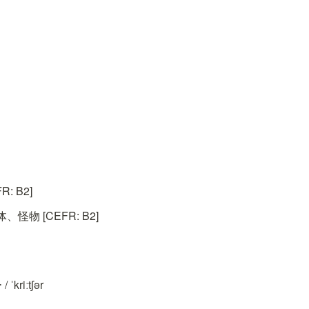
: B2]
物 [CEFR: B2]
kriːtʃər