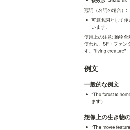
複数形
: creatures
冠詞（名詞の場合）:
可算名詞として使います
います。
使用上の注意: 動物全般
使われ、SF・ファン
す。"living cre
例文
一般的な例文
"The forest i
ます）
想像上の生き物
"The movie fea