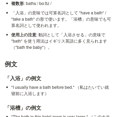
複数形
: baths / bɑːðz /
「入浴」の意味では可算名詞として "have a bath" / 
"take a bath" の形で使います。「浴槽」の意味でも可
算名詞として使われます。
使用上の注意
: 動詞として「入浴させる」の意味で 
"bath" を使う用法はイギリス英語に多く見られます
（"bath the baby"）。
例文
「入浴」の例文
"I usually have a bath before bed." （私はたいてい就
寝前に入浴します）
「浴槽」の例文
"The bath in this hotel room is very large." （このホテ