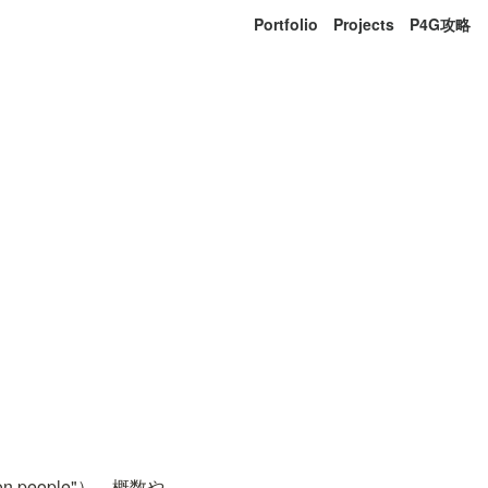
Portfolio
Projects
P4G攻略
 people"）。概数や