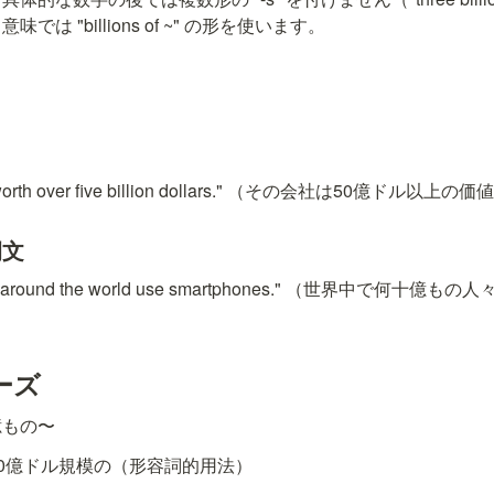
は "billions of ~" の形を使います。
s worth over five billion dollars." （その会社は50億ドル
の例文
people around the world use smartphones." （世界中で
ーズ
十億もの〜
- 10億ドル規模の（形容詞的用法）