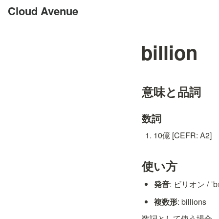
Cloud Avenue
billion
意味と品詞
数詞
10億 [CEFR: A2]
使い方
発音
: ビリオン / ˈbɪ
複数形
: billions
数詞として使う場合、具体的