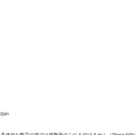
ljən
な数字の後では複数形の "-s" を付けません（"three billion