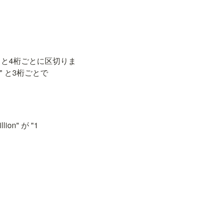
と4桁ごとに区切りま
兆）" と3桁ごとで
on" が "1