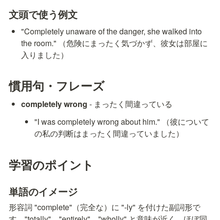
文頭で使う例文
"Completely unaware of the danger, she walked into 
the room." （危険にまったく気づかず、彼女は部屋に
入りました）
慣用句・フレーズ
completely wrong
 - まったく間違っている
"I was completely wrong about him." （彼について
の私の判断はまったく間違っていました）
学習のポイント
単語のイメージ
形容詞 "complete"（完全な）に "-ly" を付けた副詞形で
す。"totally"、"entirely"、"wholly" と意味が近く、ほぼ同