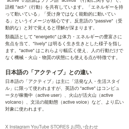
語根 "act-"（行動）を共有しています。「エネルギーを持
って動いている」「受け身ではなく能動的に動いてい
る」というイメージが核心です。反意語の "passive"（受
動的な）と対で覚えると理解が深まります。
類義語として "energetic" は体力・エネルギーの豊富さに
焦点を当て、"lively" は明るく生き生きとした様子を指し
ます。"active" はこれらより幅広く使え、人の行動だけで
なく機械・火山・物質の状態にも使える点が特徴です。
日本語の「アクティブ」との違い
日本語の「アクティブ」は主に「活発な人・生活スタイ
ル」に限って使われますが、英語の "active" はコンピュ
ータが稼働中（active user）、火山が活火山（active 
volcano）、文法の能動態（active voice）など、より広い
対象に使われます。
X
Instagram
YouTube
STORES
お問い合わせ