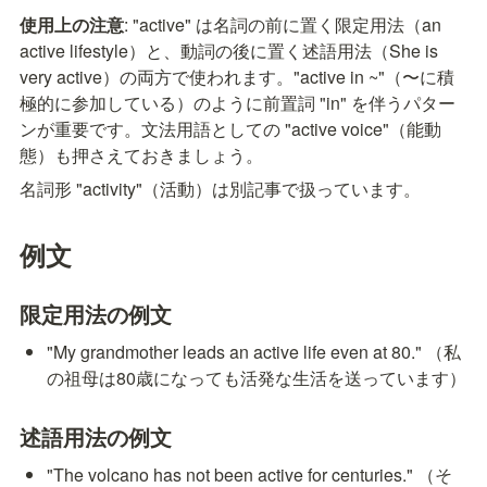
使用上の注意
: "active" は名詞の前に置く限定用法（an 
active lifestyle）と、動詞の後に置く述語用法（She is 
very active）の両方で使われます。"active in ~"（〜に積
極的に参加している）のように前置詞 "in" を伴うパター
ンが重要です。文法用語としての "active voice"（能動
態）も押さえておきましょう。
名詞形 "activity"（活動）は別記事で扱っています。
例文
限定用法の例文
"My grandmother leads an active life even at 80." （私
の祖母は80歳になっても活発な生活を送っています）
述語用法の例文
"The volcano has not been active for centuries." （そ