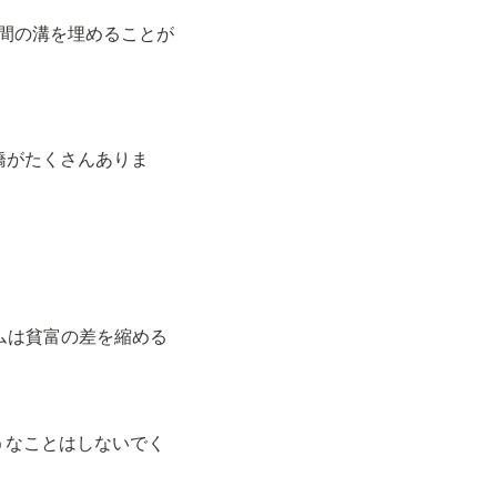
学ぶことは文化間の溝を埋めることが
々をつなぐ橋がたくさんありま
（そのプログラムは貧富の差を縮める
退路を断つようなことはしないでく