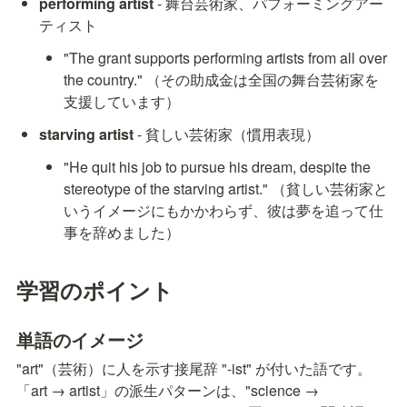
performing artist
 - 舞台芸術家、パフォーミングアー
ティスト
"The grant supports performing artists from all over 
the country." （その助成金は全国の舞台芸術家を
支援しています）
starving artist
 - 貧しい芸術家（慣用表現）
"He quit his job to pursue his dream, despite the 
stereotype of the starving artist." （貧しい芸術家と
いうイメージにもかかわらず、彼は夢を追って仕
事を辞めました）
学習のポイント
単語のイメージ
"art"（芸術）に人を示す接尾辞 "-ist" が付いた語です。
「art → artist」の派生パターンは、"science → 