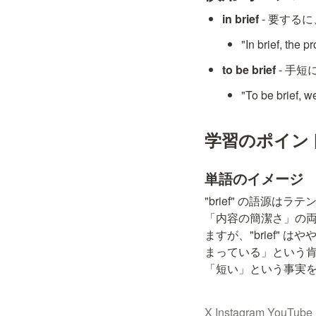
in brief
 - 要す
"In brief,
to be brief
 - 手
"To be bri
学習のポイン
単語のイメージ
"brief" の語源は
「内容の簡潔さ」の両
ますが、"brief"
まっている」という肯
「短い」という事実
X
Instagram
YouTube