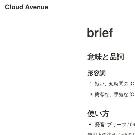
Cloud Avenue
brief
意味と品詞
形容詞
短い、短時間の [CEF
簡潔な、手短な [CEF
使い方
発音
: ブリーフ / bri
使用上の注意: "brie