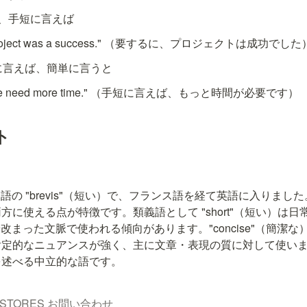
るに、手短に言えば
 the project was a success." （要するに、プロジェクトは成功でした
短に言えば、簡単に言うと
ef, we need more time." （手短に言えば、もっと時間が必要です）
ト
ラテン語の "brevis"（短い）で、フランス語を経て英語に入りま
方に使える点が特徴です。類義語として "short"（短い）は
 はやや改まった文脈で使われる傾向があります。"concise"（簡
定的なニュアンスが強く、主に文章・表現の質に対して使います。"b
を述べる中立的な語です。
STORES
お問い合わせ