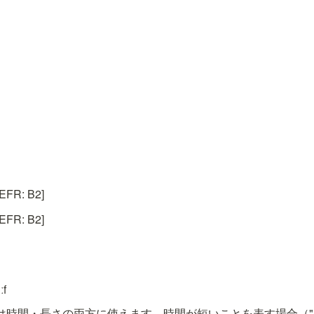
R: B2]
R: B2]
ːf
f" は時間・長さの両方に使えます。時間が短いことを表す場合（"a bri