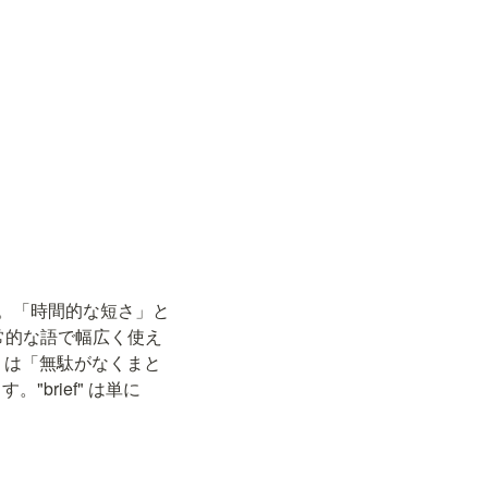
）
した。「時間的な短さ」と
日常的な語で幅広く使え
潔な）は「無駄がなくまと
rief" は単に