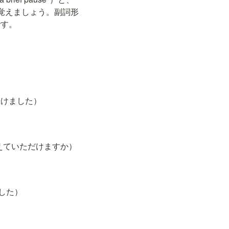
別して覚えましょう。副詞形
）です。
は話し続けました）
単な要約を教えていただけますか）
しました）