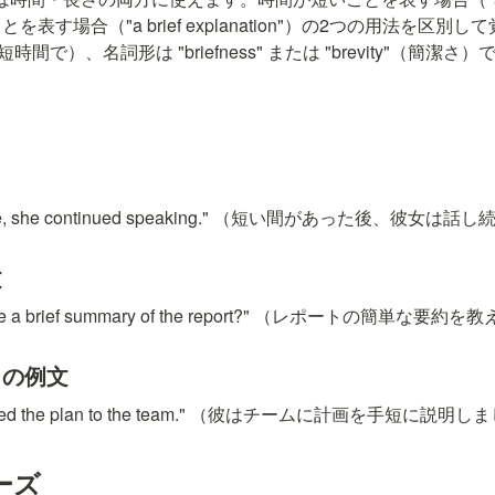
表す場合（"a brief explanation"）の2つの用法を区
に、短時間で）、名詞形は "briefness" または "brevity"（簡潔さ
f pause, she continued speaking." （短い間があった後、彼女
文
ve me a brief summary of the report?" （レポートの簡
y）の例文
xplained the plan to the team." （彼はチームに計画を手短に説明
ーズ