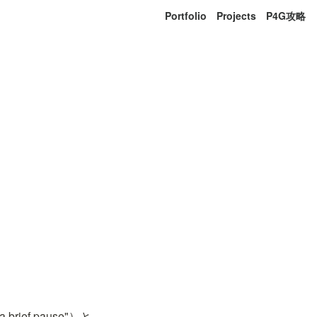
Portfolio
Projects
P4G攻略
ef pause"）と、