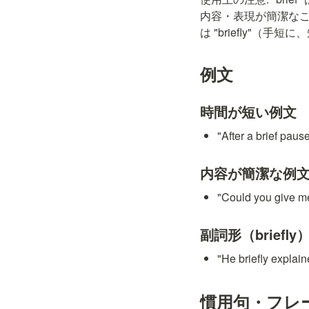
内容・表現が簡潔なことを
は "briefly"（手短
例文
時間が短い例文
"After a brie
内容が簡潔な例
"Could you gi
副詞形（briefl
"He briefly e
慣用句・フレ