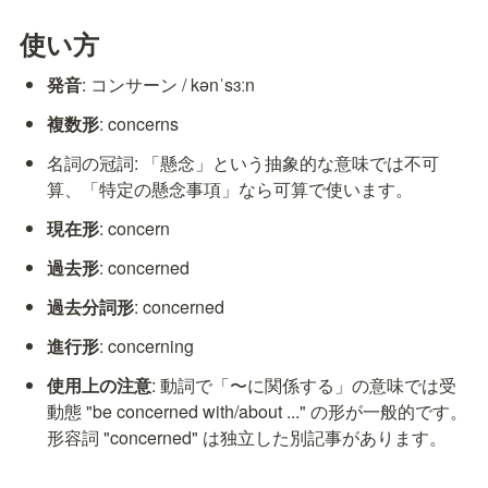
使い方
発音
: コンサーン / kənˈsɜːn
複数形
: concerns
名詞の冠詞: 「懸念」という抽象的な意味では不可
算、「特定の懸念事項」なら可算で使います。
現在形
: concern
過去形
: concerned
過去分詞形
: concerned
進行形
: concerning
使用上の注意
: 動詞で「〜に関係する」の意味では受
動態 "be concerned with/about ..." の形が一般的です。
形容詞 "concerned" は独立した別記事があります。