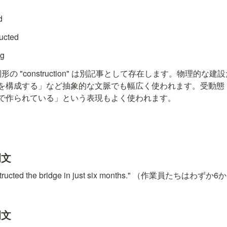
d
ructed
ng
名詞形の "construction" は別記事として存在します。物理的
構成する」など抽象的な文脈でも幅広く使われます。受動態「be con
.」で「〜で作られている」という表現もよく使われます。
例文
onstructed the bridge in just six months." （作業員た
例文