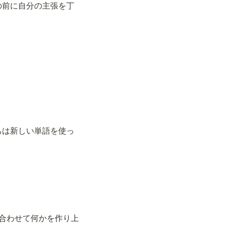
女はディベートの前に自分の主張を丁
）
." （生徒たちは新しい単語を使っ
を組み合わせて何かを作り上