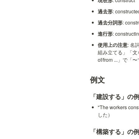
現在形
: construct
過去形
: constructe
過去分詞形
: const
進行形
: constructi
使用上の注意
: 
組み立てる」「文を
of/from ..
例文
「建設する」の
"The workers c
した）
「構築する」の