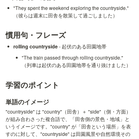
"They spent the weekend exploring the countryside." 
（彼らは週末に田舎を散策して過ごしました）
慣用句・フレーズ
rolling countryside
 - 起伏のある田園地帯
"The train passed through rolling countryside." 
（列車は起伏のある田園地帯を通り抜けました）
学習のポイント
単語のイメージ
"countryside" は "country"（田舎）＋ "side"（側・方面）
が組み合わさった複合語で、「田舎側の景色・地域」と
いうイメージです。"country" が「田舎という場所」を表
すのに対して、"countryside" は田園風景や自然環境その