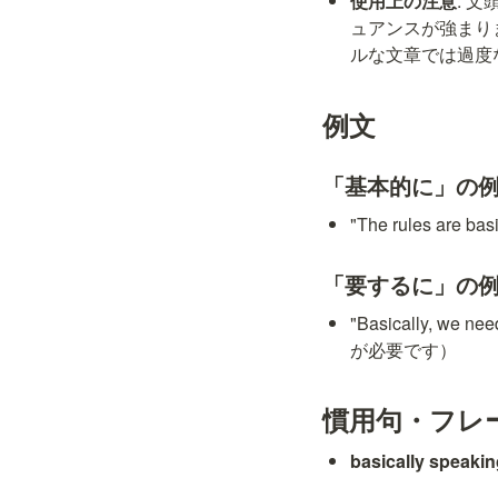
使用上の注意
: 
ュアンスが強まり
ルな文章では過度
例文
「基本的に」の
"The rules are
「要するに」の
"Basically, w
が必要です）
慣用句・フレ
basically speaki