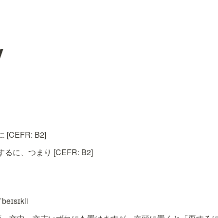
y
CEFR: B2]
に、つまり [CEFR: B2]
eɪsɪkli