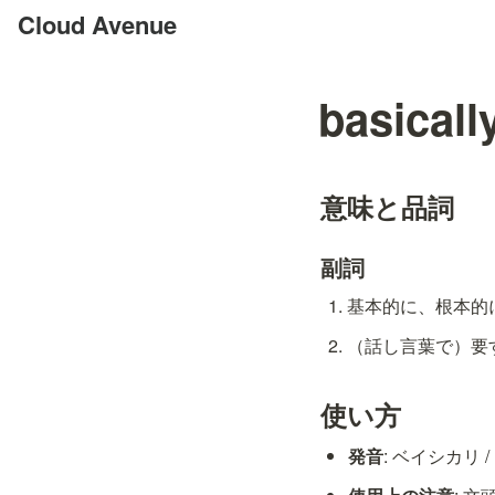
Cloud Avenue
basicall
意味と品詞
副詞
基本的に、根本的に [
（話し言葉で）要する
使い方
発音
: ベイシカリ / ˈb