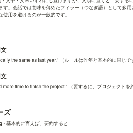
文頭・文中・文末いずれにも置けますが、文頭に置くと「要する
ます。会話では意味を薄めたフィラー（つなぎ語）として多用
な使用を避けるのが一般的です。
例文
 basically the same as last year." （ルールは昨年と基本的に同じ
例文
e need more time to finish the project." （要するに、プ
ーズ
ng
 - 基本的に言えば、要約すると