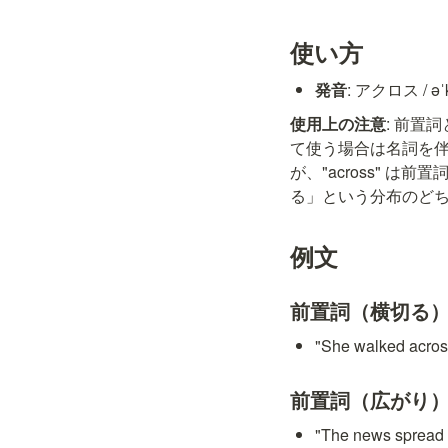
使い方
発音
: アクロス / əˈ
使用上の注意
: 前置詞
て使う場合は名詞を伴わず
が、"across"
る」という分布のど
例文
前置詞（横切る
"She walked a
前置詞（広がり
"The news spr