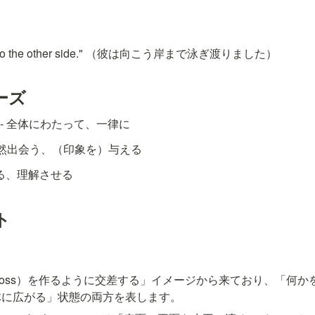
ss to the other side." （彼は向こう岸まで泳ぎ渡りました）
ーズ
 - 全体にわたって、一律に
 偶然出会う、（印象を）与える
わる、理解させる
ト
十字（cross）を作るように交差する」イメージから来ており、「何
体に広がる」状態の両方を表します。