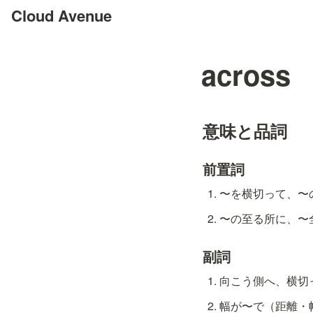
Cloud Avenue
across
意味と品詞
前置詞
〜を横切って、〜の向
〜の至る所に、〜全体
副詞
向こう側へ、横切って 
幅が〜で（距離・幅を示