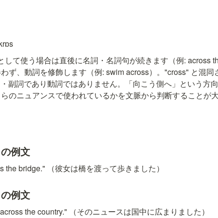
krɒs
として使う場合は直後に名詞・名詞句が続きます（例: across the
、動詞を修飾します（例: swim across）。"cross" と
 は前置詞・副詞であり動詞ではありません。「向こう側へ」という方
ちらのニュアンスで使われているかを文脈から判断することが
）の例文
cross the bridge." （彼女は橋を渡って歩きました）
）の例文
ead across the country." （そのニュースは国中に広まりました）