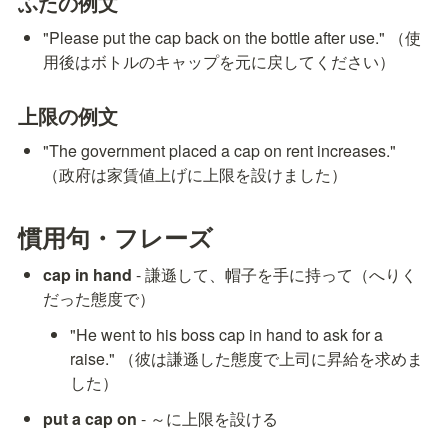
ふたの例文
"Please put the cap back on the bottle after use." （使
用後はボトルのキャップを元に戻してください）
上限の例文
"The government placed a cap on rent increases." 
（政府は家賃値上げに上限を設けました）
慣用句・フレーズ
cap in hand
 - 謙遜して、帽子を手に持って（へりく
だった態度で）
"He went to his boss cap in hand to ask for a 
raise." （彼は謙遜した態度で上司に昇給を求めま
した）
put a cap on
 - ～に上限を設ける