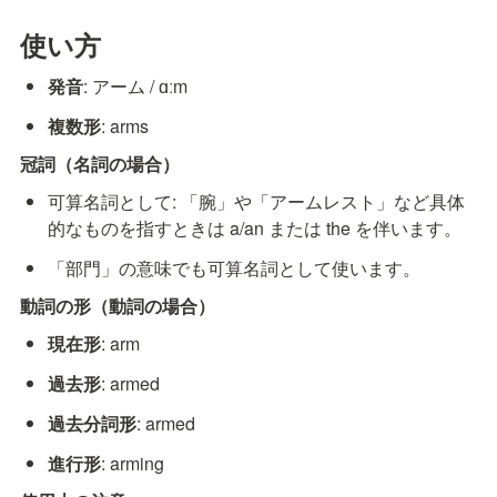
使い方
発音
: アーム / ɑːm
複数形
: arms
冠詞（名詞の場合）
可算名詞として: 「腕」や「アームレスト」など具体
的なものを指すときは a/an または the を伴います。
「部門」の意味でも可算名詞として使います。
動詞の形（動詞の場合）
現在形
: arm
過去形
: armed
過去分詞形
: armed
進行形
: arming