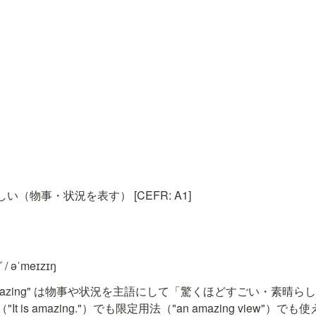
（物事・状況を表す） [CEFR: A1]
 əˈmeɪzɪŋ
"amazing" は物事や状況を主語にして「驚くほどすごい・素晴
t is amazing."）でも限定用法（"an amazing view"