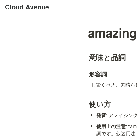
Cloud Avenue
amazing
意味と品詞
形容詞
驚くべき、素晴らしい
使い方
発音
: アメイジング /
使用上の注意
: 
詞です。叙述用法（"I