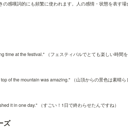
の感嘆詞的にも頻繁に使われます。人の感情・状態を表す場合は "
mazing time at the festival." （フェスティバルでとても楽し
m the top of the mountain was amazing." （山頂からの景
 finished it in one day." （すごい！1日で終わらせたんですね）
ーズ