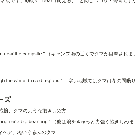
可算名詞です。動詞の "bear（耐える）" と同じつづり・発音で
potted near the campsite." （キャンプ場の近くでクマが目撃さ
hrough the winter in cold regions." （寒い地域ではクマは冬の
ーズ
強い抱擁、クマのような抱きしめ方
is daughter a big bear hug." （彼は娘をぎゅっと力強く抱きし
テディベア、ぬいぐるみのクマ