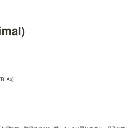
imal)
: A2]