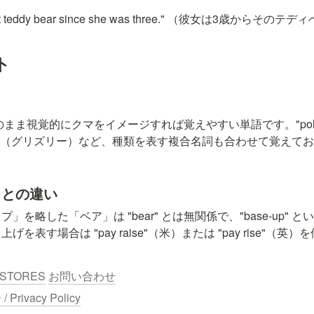
 that teddy bear since she was three." （彼女は3歳か
ト
、そのまま視覚的にクマをイメージすれば覚えやすい単語です。"polar
y bear"（グリズリー）など、種類を表す複合名詞も合わせて覚え
」との違い
を略した「ベア」は "bear" とは無関係で、"base-up" 
を表す場合は "pay raise"（米）または "pay rise"（英
STORES
お問い合わせ
ivacy Policy