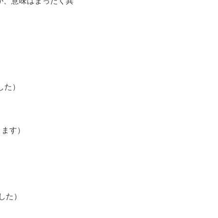
すが、意味はまったく異
れました）
間眠ります）
めました）