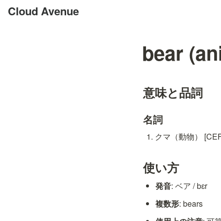
Cloud Avenue
bear (an
意味と品詞
名詞
クマ（動物） [CEFR
使い方
発音
: ベア / bɛr
複数形
: bears