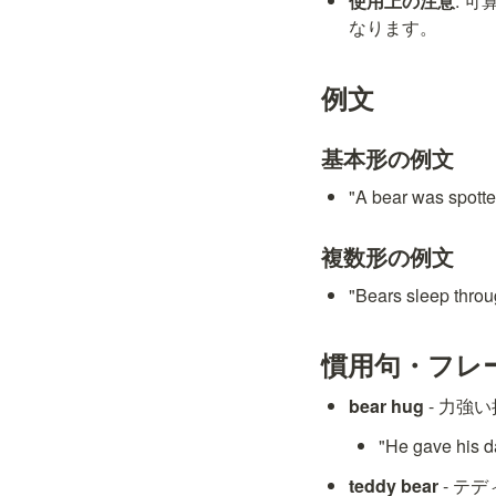
使用上の注意
: 
なります。
例文
基本形の例文
"A bear was s
複数形の例文
"Bears sleep t
慣用句・フレ
bear hug
 - 力
"He gave h
teddy bear
 - 