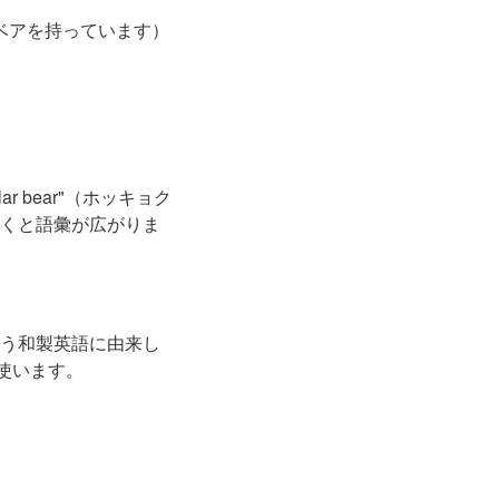
らそのテディベアを持っています）
 bear"（ホッキョク
ておくと語彙が広がりま
という和製英語に由来し
）を使います。