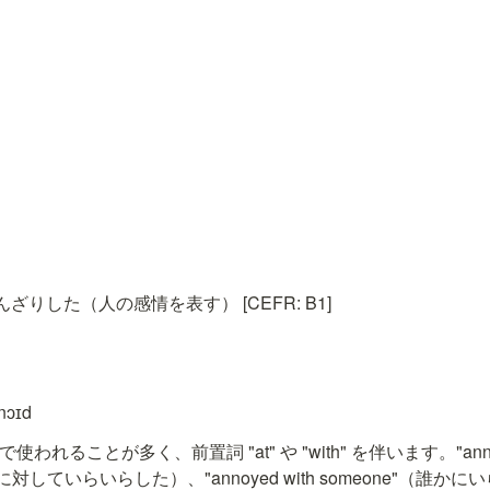
りした（人の感情を表す） [CEFR: B1]
nɔɪd
 の形で使われることが多く、前置詞 "at" や "with" を伴います。"annoy
何かに対していらいらした）、"annoyed with someone"（