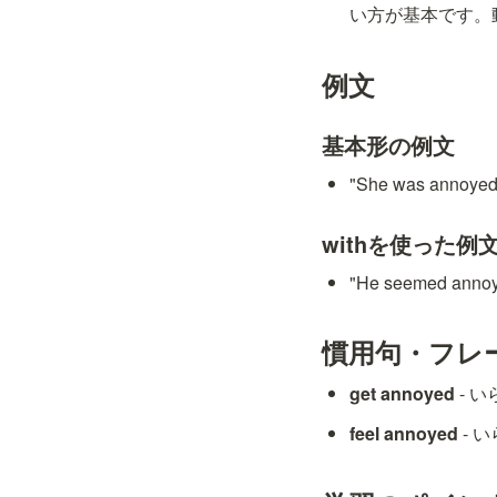
い方が基本です。動
例文
基本形の例文
"She was ann
withを使った例
"He seemed a
慣用句・フレ
get annoyed
 -
feel annoyed
 -