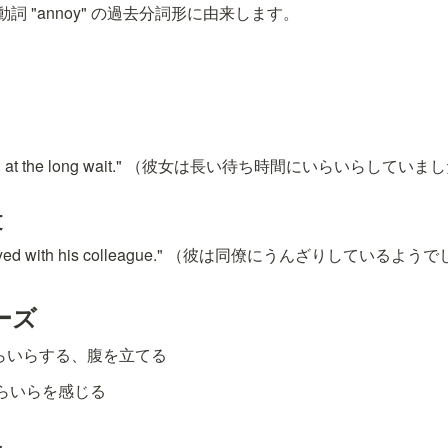
詞 "annoy" の過去分詞形に由来します。
oyed at the long wait." （彼女は長い待ち時間にいらいらしていま
文
nnoyed with his colleague." （彼は同僚にうんざりしているよう
ーズ
 いらいらする、腹を立てる
 いらいらを感じる