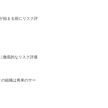
." （建設工事が始まる前にリスク評
" （ローンチ前に徹底的なリスク評価
ices." （その組織は将来のサー