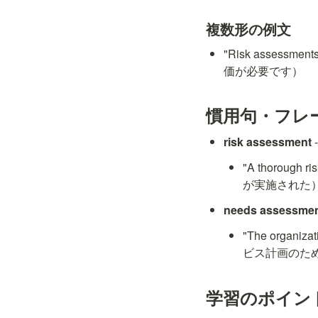
複数形の例文
"Risk assessmen
価が必要です）
慣用句・フレ
risk assessment
"A thorough
が実施された
needs assessme
"The organiz
ビス計画のた
学習のポイン