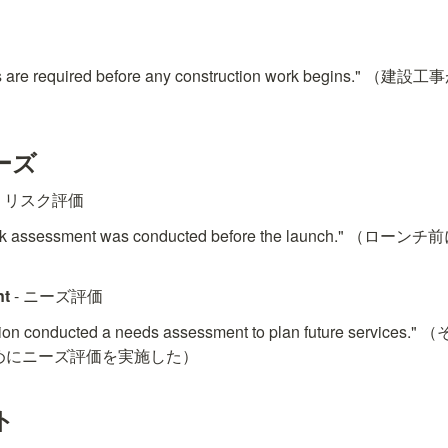
ts are required before any construction work begins
ーズ
 - リスク評価
 risk assessment was conducted before the launch.
）
nt
 - ニーズ評価
ation conducted a needs assessment to plan future serv
めにニーズ評価を実施した）
ト