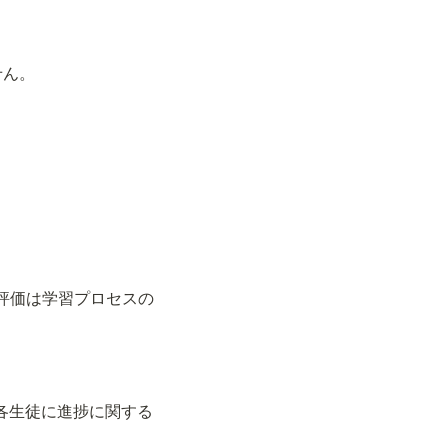
せん。
." （継続的な評価は学習プロセスの
s." （教師は各生徒に進捗に関する