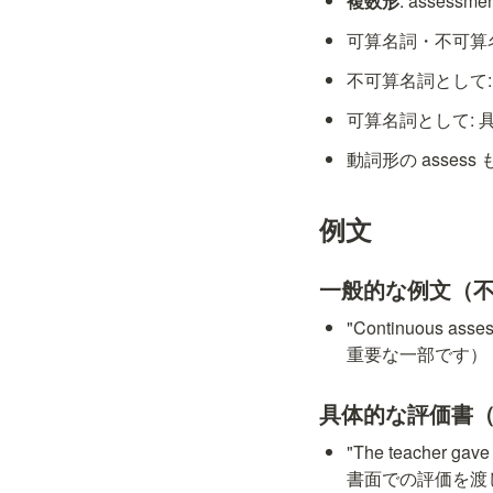
複数形
: assessme
可算名詞・不可算
不可算名詞として
可算名詞として:
動詞形の assess 
例文
一般的な例文（
"Continuous ass
重要な一部です）
具体的な評価書
"The teacher ga
書面での評価を渡