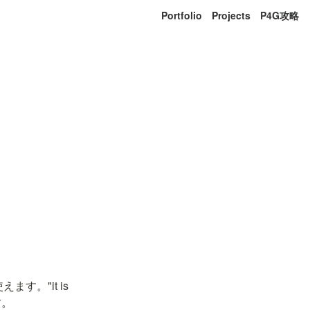
Portfolio
Projects
P4G攻略
。"it is 
す。