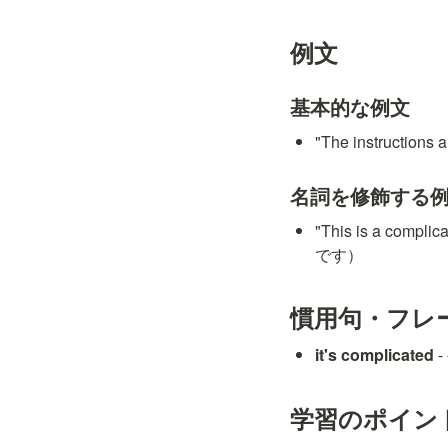
例文
基本的な例文
"The instructi
名詞を修飾する
"This is a com
です）
慣用句・フレ
it's complicated
学習のポイン