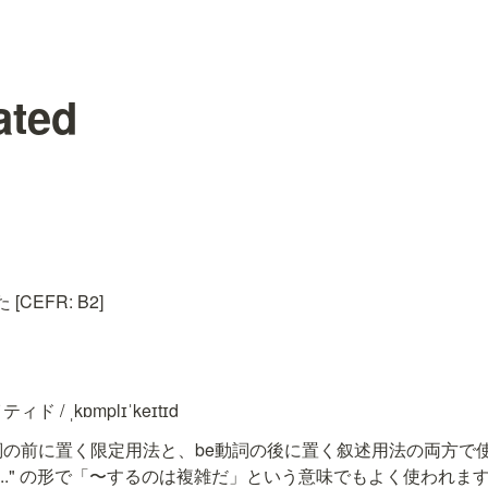
ated
CEFR: B2]
ド / ˌkɒmplɪˈkeɪtɪd
名詞の前に置く限定用法と、be動詞の後に置く叙述用法の両方で使えます
 to do ..." の形で「〜するのは複雑だ」という意味でもよく使われま