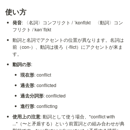
使い方
発音
: 〈名詞〉コンフリクト / ˈkɒnflɪkt　〈動詞〉コン
フリクト / kənˈflɪkt
動詞と名詞でアクセントの位置が異なります。名詞は
前（con-）、動詞は後ろ（-flict）にアクセントが来ま
す。
動詞の形
:
現在形
: conflict
過去形
: conflicted
過去分詞形
: conflicted
進行形
: conflicting
使用上の注意
: 動詞として使う場合、"conflict with 
..."（〜と矛盾する）という前置詞との組み合わせが典