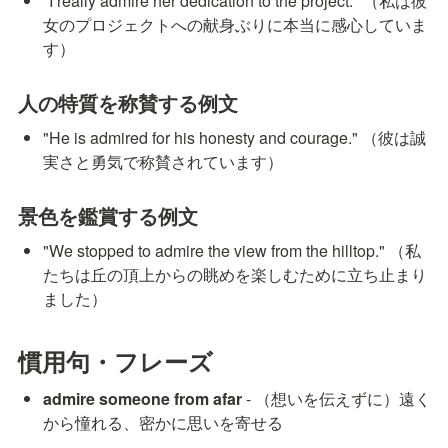
"I really admire her dedication to the project." （私は彼
女のプロジェクトへの献身ぶりに本当に感心していま
す）
人の特質を称賛する例文
"He is admired for his honesty and courage." （彼は誠
実さと勇気で称賛されています）
景色を鑑賞する例文
"We stopped to admire the view from the hilltop." （私
たちは丘の頂上からの眺めを楽しむために立ち止まり
ました）
慣用句・フレーズ
admire someone from afar
 - （想いを伝えずに）遠く
から憧れる、密かに思いを寄せる