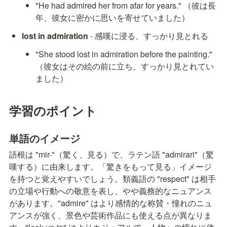
"He had admired her from afar for years." （彼は長
年、彼女に密かに思いを寄せていました）
lost in admiration
 - 感嘆に浸る、すっかり見とれる
"She stood lost in admiration before the painting." 
（彼女はその絵の前に立ち、すっかり見とれてい
ました）
学習のポイント
単語のイメージ
語根は "mir-"（驚く、見る）で、ラテン語 "admirari"（驚
嘆する）に由来します。「驚きをもって見る」イメージ
を持つと覚えやすいでしょう。類義語の "respect" は相手
の立場や行動への敬意を表し、やや義務的なニュアンス
があります。"admire" はより感情的な称賛・憧れのニュ
アンスが強く、景色や芸術作品にも使える点が異なりま