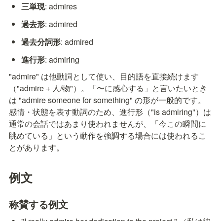
三単現
: admires
過去形
: admired
過去分詞形
: admired
進行形
: admiring
"admire" は他動詞として使い、目的語を直接続けます
（"admire + 人/物"）。「〜に感心する」と言いたいとき
は "admire someone for something" の形が一般的です。
感情・状態を表す動詞のため、進行形（"is admiring"）は
通常の会話ではあまり使われませんが、「今この瞬間に
眺めている」という動作を強調する場合には使われるこ
とがあります。
例文
称賛する例文