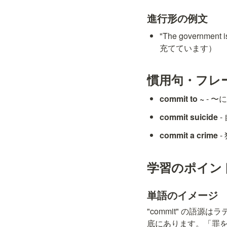
進行形の例文
"The governmen
充てています）
慣用句・フレ
commit to ~
 - 
commit suicide
 
commit a crime
 
学習のポイン
単語のイメージ
"commit" の語源
底にあります。「罪