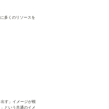
府は教育にさらに多くのリソースを
を差し出す」イメージが根
る」という共通のイメ