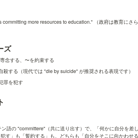
t is committing more resources to education." （政
ーズ
〜に専念する、〜を約束する
- 自殺する（現代では "die by suicide" が推奨される表現です）
- 犯罪を犯す
ト
はラテン語の "committere"（共に送り出す）で、「何かに自分
を犯す」も「誓約する」も、どちらも「自分をそこに向かわせ