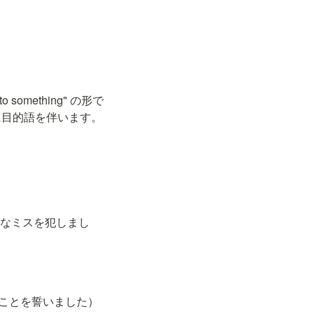
 something" の形で
 のように目的語を伴います。
クト中に深刻なミスを犯しまし
達に専念することを誓いました）