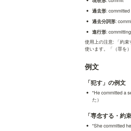
現在形
: commit
過去形
: committed
過去分詞形
: commi
進行形
: committin
使用上の注意: 「約束する・専
使います。「（罪を）犯す」の
例文
「犯す」の例文
"He committed
た）
「専念する・約
"She committe