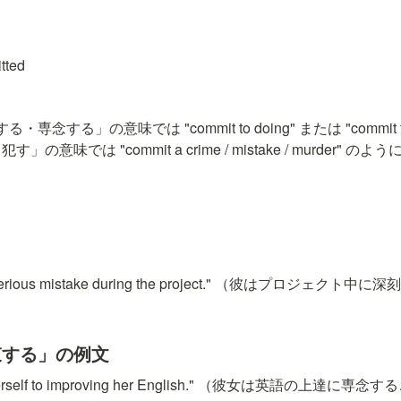
tted
g
念する」の意味では "commit to doing" または "commit to
意味では "commit a crime / mistake / murder"
 a serious mistake during the project." （彼はプロジェ
束する」の例文
d herself to improving her English." （彼女は英語の上