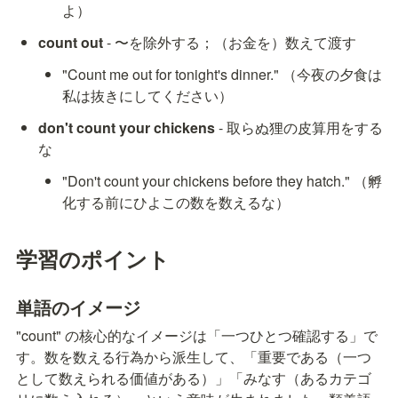
よ）
count out
 - 〜を除外する；（お金を）数えて渡す
"Count me out for tonight's dinner." （今夜の夕食は
私は抜きにしてください）
don't count your chickens
 - 取らぬ狸の皮算用をする
な
"Don't count your chickens before they hatch." （孵
化する前にひよこの数を数えるな）
学習のポイント
単語のイメージ
"count" の核心的なイメージは「一つひとつ確認する」で
す。数を数える行為から派生して、「重要である（一つ
として数えられる価値がある）」「みなす（あるカテゴ