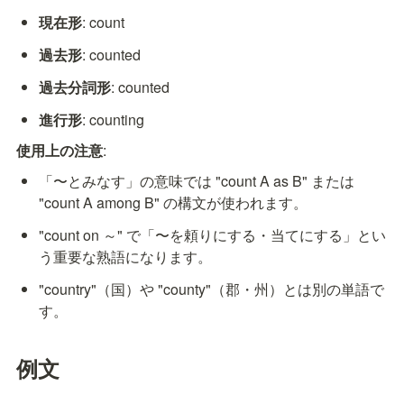
現在形
: count
過去形
: counted
過去分詞形
: counted
進行形
: counting
使用上の注意
:
「〜とみなす」の意味では "count A as B" または 
"count A among B" の構文が使われます。
"count on ～" で「〜を頼りにする・当てにする」とい
う重要な熟語になります。
"country"（国）や "county"（郡・州）とは別の単語で
す。
例文