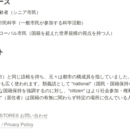
ーズ
 高齢者（シニア市民）
- 市民科学（一般市民が参加する科学活動）
 グローバル市民（国籍を超えた世界規模の視点を持つ人）
ト
"city"（都市）と同じ語根を持ち、元々は都市の構成員を指していま
広く使われます。類義語として "national"（国民・国籍保
 は法的な国籍保持を強調するのに対し、"citizen" はより社会参
dent"（居住者）は国籍の有無に関わらず特定の場所に住んでい
STORES
お問い合わせ
ivacy Policy