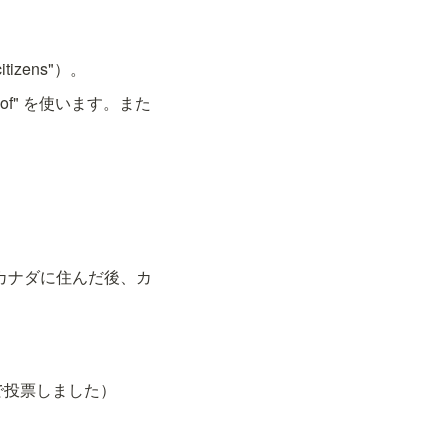
izens"）。
 "of" を使います。また
（彼女は10年間カナダに住んだ後、カ
、地方選挙で投票しました）