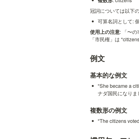
複数形
: citizens
冠詞については以下
可算名詞として: 個人
使用上の注意
: 「〜の
「市民権」は "citiz
例文
基本的な例文
"She became a c
ナダ国民になりま
複数形の例文
"The citizens 