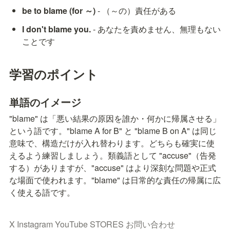
be to blame (for ～)
 - （～の）責任がある
I don't blame you.
 - あなたを責めません、無理もない
ことです
学習のポイント
単語のイメージ
"blame" は「悪い結果の原因を誰か・何かに帰属させる」
という語です。"blame A for B" と "blame B on A" は同じ
意味で、構造だけが入れ替わります。どちらも確実に使
えるよう練習しましょう。類義語として "accuse"（告発
する）がありますが、"accuse" はより深刻な問題や正式
な場面で使われます。"blame" は日常的な責任の帰属に広
く使える語です。
X
Instagram
YouTube
STORES
お問い合わせ