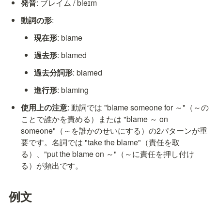
発音
: ブレイム / bleɪm
動詞の形
:
現在形
: blame
過去形
: blamed
過去分詞形
: blamed
進行形
: blaming
使用上の注意
: 動詞では "blame someone for ～"（～の
ことで誰かを責める）または "blame ～ on 
someone"（～を誰かのせいにする）の2パターンが重
要です。名詞では "take the blame"（責任を取
る）、"put the blame on ～"（～に責任を押し付け
る）が頻出です。
例文