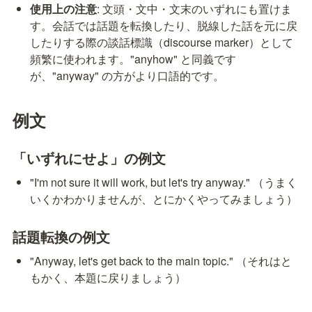
使用上の注意
: 文頭・文中・文末のいずれにも置けま
す。会話では話題を転換したり、脱線した話を元に戻
したりする際の談話標識（discourse marker）として
頻繁に使われます。"anyhow" と同義です
が、"anyway" の方がより口語的です。
例文
「いずれにせよ」の例文
"I'm not sure it will work, but let's try anyway." （うまく
いくかわかりませんが、とにかくやってみましょう）
話題転換の例文
"Anyway, let's get back to the main topic." （それはと
もかく、本題に戻りましょう）