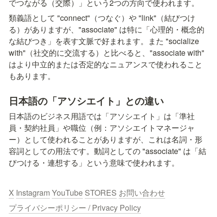
でつながる（交際）」という2つの方向で使われます。
類義語として "connect"（つなぐ）や "link"（結びつけ
る）がありますが、"associate" は特に「心理的・概念的
な結びつき」を表す文脈で好まれます。また "socialize 
with"（社交的に交流する）と比べると、"associate with" 
はより中立的または否定的なニュアンスで使われること
もあります。
日本語の「アソシエイト」との違い
日本語のビジネス用語では「アソシエイト」は「準社
員・契約社員」や職位（例：アソシエイトマネージャ
ー）として使われることがありますが、これは名詞・形
容詞としての用法です。動詞としての "associate" は「結
びつける・連想する」という意味で使われます。
X
Instagram
YouTube
STORES
お問い合わせ
プライバシーポリシー / Privacy Policy