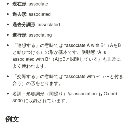
現在形
: associate
過去形
: associated
過去分詞形
: associated
進行形
: associating
「連想する」の意味では "associate A with B"（AをB
と結びつける）の形が基本です。受動態 "A is 
associated with B"（AはBと関連している）も非常に
よく使われます。
「交際する」の意味では "associate with ~"（〜と付き
合う）の形をとります。
名詞・形容詞形（同綴り）や association も Oxford 
3000 に収録されています。
例文