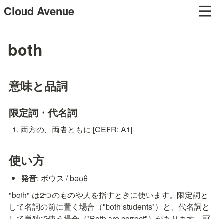
Cloud Avenue
both
意味と品詞
限定詞・代名詞
両方の、両者ともに [CEFR: A1]
使い方
発音
: ボウス / bəʊθ
"both" は2つのものや人を指すときに使います。限定詞と
して名詞の前に置く場合（"both students"）と、代名詞と
して単独で使う場合（"Both are correct"）があります。冠