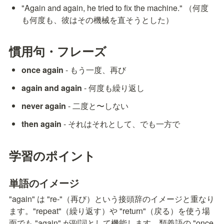
"Again and again, he tried to fix the machine." （何度
も何度も、彼はその機械を直そうとした）
慣用句・フレーズ
once again
 - もう一度、再び
again and again
 - 何度も繰り返し
never again
 - 二度と〜しない
then again
 - それはそれとして、でも一方で
学習のポイント
単語のイメージ
"again" は "re-"（再び）という接頭辞のイメージと重なり
ます。"repeat"（繰り返す）や "return"（戻る）を使う場
面でも "again" が副詞として機能します。類義語の "once 