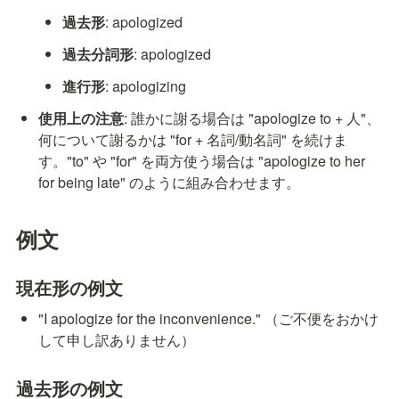
過去形
: apologized
過去分詞形
: apologized
進行形
: apologizing
使用上の注意
: 誰かに謝る場合は "apologize to + 人"、
何について謝るかは "for + 名詞/動名詞" を続けま
す。"to" や "for" を両方使う場合は "apologize to her 
for being late" のように組み合わせます。
例文
現在形の例文
"I apologize for the inconvenience." （ご不便をおかけ
して申し訳ありません）
過去形の例文