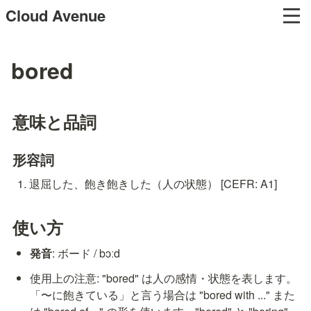
Cloud Avenue
bored
意味と品詞
形容詞
退屈した、飽き飽きした（人の状態） [CEFR: A1]
使い方
発音
: ボード / bɔːd
使用上の注意: "bored" は人の感情・状態を表します。
「〜に飽きている」と言う場合は "bored with ..." また