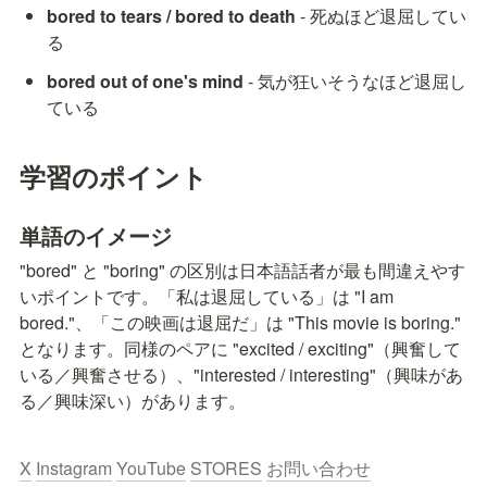
bored to tears / bored to death
 - 死ぬほど退屈してい
る
bored out of one's mind
 - 気が狂いそうなほど退屈し
ている
学習のポイント
単語のイメージ
"bored" と "boring" の区別は日本語話者が最も間違えやす
いポイントです。「私は退屈している」は "I am 
bored."、「この映画は退屈だ」は "This movie is boring." 
となります。同様のペアに "excited / exciting"（興奮して
いる／興奮させる）、"interested / interesting"（興味があ
る／興味深い）があります。
X
Instagram
YouTube
STORES
お問い合わせ