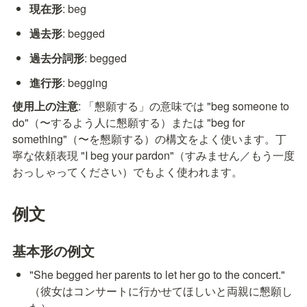
現在形
: beg
過去形
: begged
過去分詞形
: begged
進行形
: begging
使用上の注意
: 「懇願する」の意味では "beg someone to 
do"（〜するよう人に懇願する）または "beg for 
something"（〜を懇願する）の構文をよく使います。丁
寧な依頼表現 "I beg your pardon"（すみません／もう一度
おっしゃってください）でもよく使われます。
例文
基本形の例文
"She begged her parents to let her go to the concert." 
（彼女はコンサートに行かせてほしいと両親に懇願し