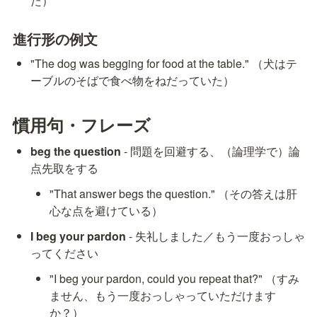
た）
進行形の例文
"The dog was begging for food at the table." （犬はテ
ーブルのそばで食べ物をねだっていた）
慣用句・フレーズ
beg the question
 - 問題を回避する、（論理学で）論
点先取をする
"That answer begs the question." （その答えは肝
心な点を避けている）
I beg your pardon
 - 失礼しました／もう一度おっしゃ
ってください
"I beg your pardon, could you repeat that?" （すみ
ません、もう一度おっしゃっていただけます
か？）