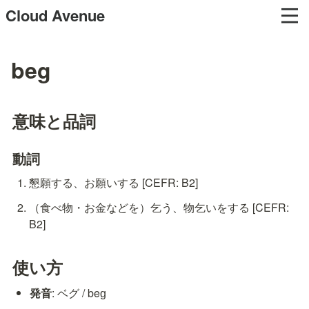
Cloud Avenue
beg
意味と品詞
動詞
懇願する、お願いする [CEFR: B2]
（食べ物・お金などを）乞う、物乞いをする [CEFR: 
B2]
使い方
発音
: ベグ / beɡ