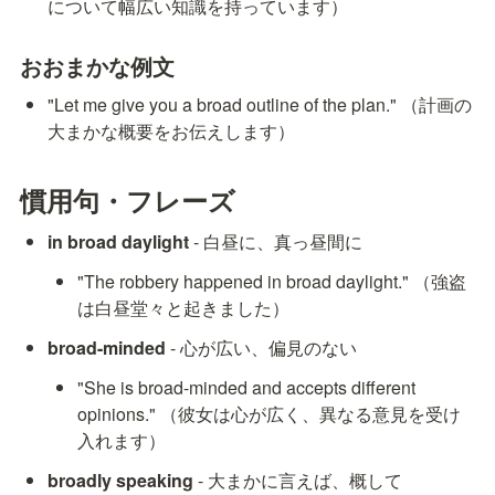
について幅広い知識を持っています）
おおまかな例文
"Let me give you a broad outline of the plan." （計画の
大まかな概要をお伝えします）
慣用句・フレーズ
in broad daylight
 - 白昼に、真っ昼間に
"The robbery happened in broad daylight." （強盗
は白昼堂々と起きました）
broad-minded
 - 心が広い、偏見のない
"She is broad-minded and accepts different 
opinions." （彼女は心が広く、異なる意見を受け
入れます）
broadly speaking
 - 大まかに言えば、概して