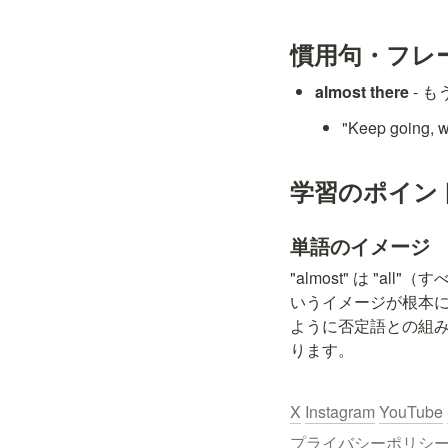
慣用句・フレ
almost there
 -
"Keep goin
学習のポイン
単語のイメージ
"almost" は "
いうイメージが根本にあります
ように否定語との組み合わ
ります。
X
Instagram
YouTube
プライバシーポリシー / Pr