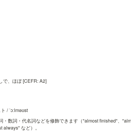
ほぼ [CEFR: A2]
/ ˈɔːlməʊst
詞・代名詞などを修飾できます（"almost finished"、"almos
ost always" など）。