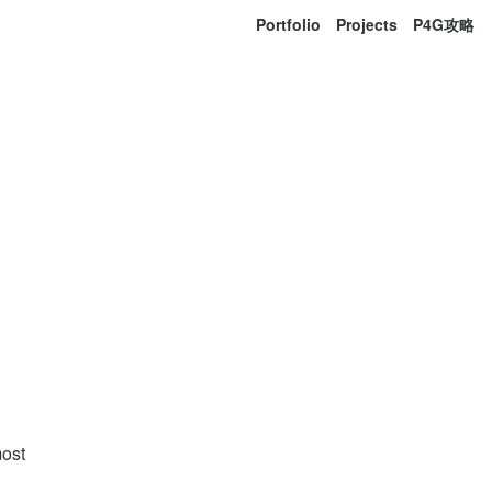
Portfolio
Projects
P4G攻略
t 