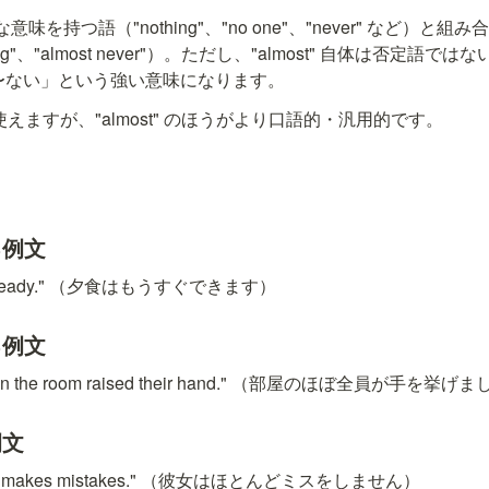
定的な意味を持つ語（"nothing"、"no one"、"never" など）
hing"、"almost never"）。ただし、"almost" 自体は否定語ではな
ど〜ない」という強い意味になります。
同義に使えますが、"almost" のほうがより口語的・汎用的です。
る例文
most ready." （夕食はもうすぐできます）
る例文
ne in the room raised their hand." （部屋のほぼ全員が手を挙げ
例文
ever makes mistakes." （彼女はほとんどミスをしません）