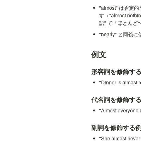
"almost" は否
す（"almost not
語" で「ほとん
"nearly" と
例文
形容詞を修飾す
"Dinner is al
代名詞を修飾す
"Almost everyo
副詞を修飾する
"She almost n