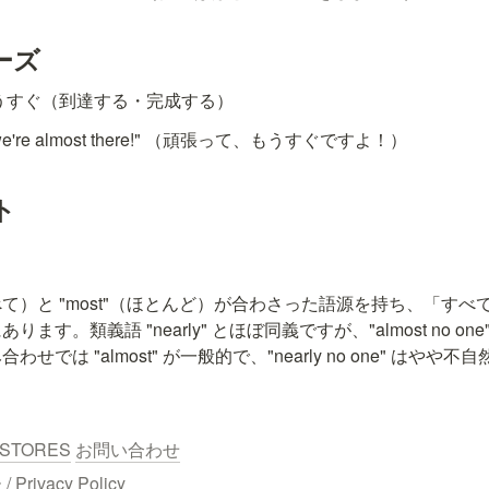
ーズ
 もうすぐ（到達する・完成する）
g, we're almost there!" （頑張って、もうすぐですよ！）
ト
all"（すべて）と "most"（ほとんど）が合わさった語源を持ち、「
。類義語 "nearly" とほぼ同義ですが、"almost no one"・"al
せでは "almost" が一般的で、"nearly no one" はや
STORES
お問い合わせ
ivacy Policy