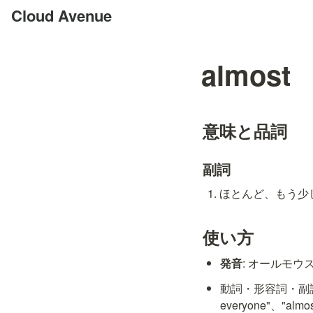
Cloud Avenue
almost
意味と品詞
副詞
ほとんど、もう少しで、
使い方
発音
: オールモウスト 
動詞・形容詞・副詞・数
everyone"、"alm