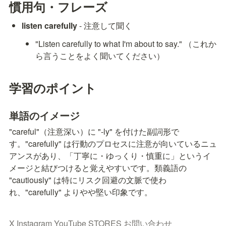
慣用句・フレーズ
listen carefully
 - 注意して聞く
"Listen carefully to what I'm about to say." （これか
ら言うことをよく聞いてください）
学習のポイント
単語のイメージ
"careful"（注意深い）に "-ly" を付けた副詞形で
す。"carefully" は行動のプロセスに注意が向いているニュ
アンスがあり、「丁寧に・ゆっくり・慎重に」というイ
メージと結びつけると覚えやすいです。類義語の 
"cautiously" は特にリスク回避の文脈で使わ
れ、"carefully" よりやや堅い印象です。
X
Instagram
YouTube
STORES
お問い合わせ