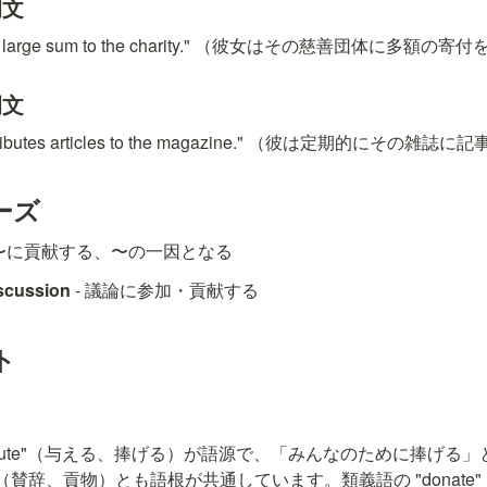
例文
ted a large sum to the charity." （彼女はその慈善団体に多額
例文
 contributes articles to the magazine." （彼は定期的に
ーズ
- 〜に貢献する、〜の一因となる
iscussion
 - 議論に参加・貢献する
ト
 "tribute"（与える、捧げる）が語源で、「みんなのために捧げ
te"（賛辞、貢物）とも語根が共通しています。類義語の "donat