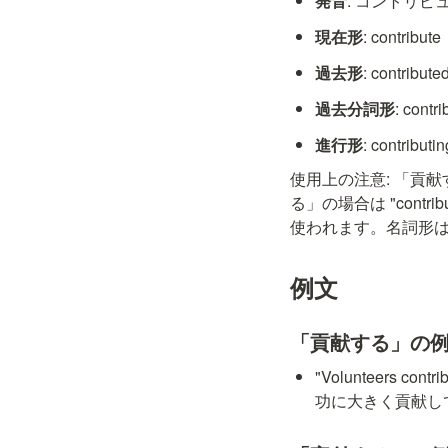
発音
: コントリビュート 
現在形
: contribute
過去形
: contribute
過去分詞形
: contr
進行形
: contributin
使用上の注意: 「貢献す
る」の場合は "contrib
使われます。名詞形は "c
例文
「貢献する」の
"Volunteers con
功に大きく貢献し