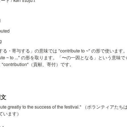
/ kənˈtrɪbjuːt
d
ibuted
g
る・寄与する」の意味では "contribute to ~" の形で使い
ute ~ to ..." の形を取ります。「〜の一因となる」という意味でも "con
ontribution"（貢献、寄付）です。
例文
tribute greatly to the success of the festival." （ボ
ています）