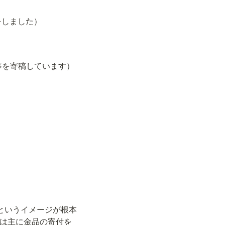
の寄付をしました）
その雑誌に記事を寄稿しています）
る」というイメージが根本
e" は主に金品の寄付を