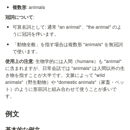
複数形
: animals
冠詞について
:
可算名詞として: 通常 "an animal"、"the animal" のよ
うに冠詞を伴います。
「動物全般」を指す場合は複数形 "animals" を無冠詞
で使います。
使用上の注意
: 生物学的には人間（humans）も "animal" 
に含まれますが、日常会話では "animals" は人間以外の生
き物を指すことが大半です。文脈によって "wild 
animals"（野生動物）や "domestic animals"（家畜・ペッ
ト）のように形容詞と組み合わせて使うことが多いで
す。
例文
基本的な例文