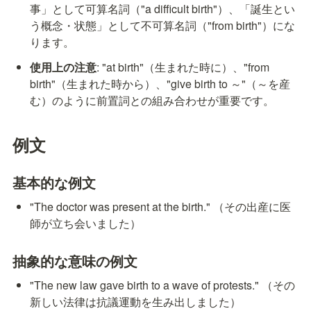
事」として可算名詞（"a difficult birth"）、「誕生とい
う概念・状態」として不可算名詞（"from birth"）にな
ります。
使用上の注意
: "at birth"（生まれた時に）、"from 
birth"（生まれた時から）、"give birth to ～"（～を産
む）のように前置詞との組み合わせが重要です。
例文
基本的な例文
"The doctor was present at the birth." （その出産に医
師が立ち会いました）
抽象的な意味の例文
"The new law gave birth to a wave of protests." （その
新しい法律は抗議運動を生み出しました）