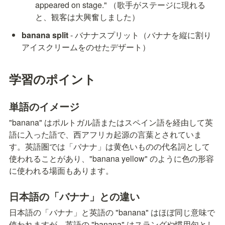
appeared on stage." （歌手がステージに現れる
と、観客は大興奮しました）
banana split
 - バナナスプリット（バナナを縦に割り
アイスクリームをのせたデザート）
学習のポイント
単語のイメージ
"banana" はポルトガル語またはスペイン語を経由して英
語に入った語で、西アフリカ起源の言葉とされていま
す。英語圏では「バナナ」は黄色いものの代名詞として
使われることがあり、"banana yellow" のように色の形容
に使われる場面もあります。
日本語の「バナナ」との違い
日本語の「バナナ」と英語の "banana" はほぼ同じ意味で
使われますが、英語の "banana" はスラングや慣用句とし