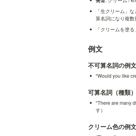
発音
: クリーム / kr
「生クリーム」など
算名詞になり複数形 "
「クリームを塗る」は "a
例文
不可算名詞の例
"Would you li
可算名詞（種類
"There are ma
す）
クリーム色の例