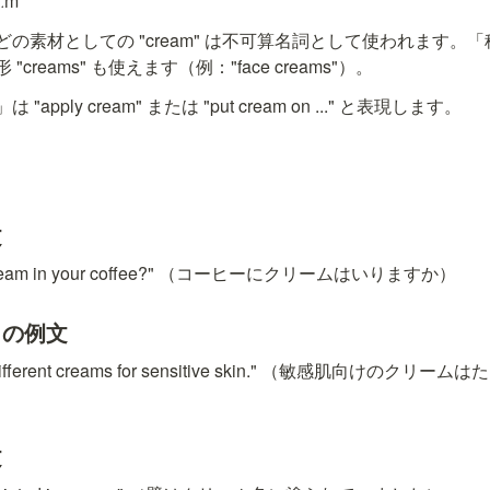
iːm
の素材としての "cream" は不可算名詞として使われます。
creams" も使えます（例："face creams"）。
pply cream" または "put cream on ..." と表現します。
文
ke cream in your coffee?" （コーヒーにクリームはいりますか）
）の例文
ny different creams for sensitive skin." （敏感肌向け
文