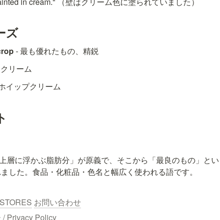
re painted in cream." （壁はクリーム色に塗られていました）
ーズ
crop
 - 最も優れたもの、精鋭
イスクリーム
- ホイップクリーム
ト
乳の最上層に浮かぶ脂肪分」が原義で、そこから「最良のもの」という比
"）が生まれました。食品・化粧品・色名と幅広く使われる語です。
STORES
お問い合わせ
ivacy Policy