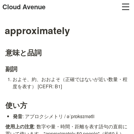
Cloud Avenue
approximately
意味と品詞
副詞
およそ、約、おおよそ（正確ではないが近い数量・程
度を表す） [CEFR: B1]
使い方
発音
: アプロクシメトリ / əˈprɒksɪmətli
使用上の注意
: 数字や量・時間・距離を表す語句の直前に
置いて使います。"approximately 50 people"（約50人）