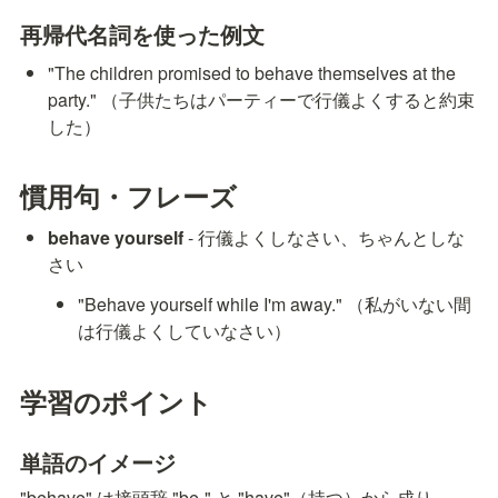
再帰代名詞を使った例文
"The children promised to behave themselves at the 
party." （子供たちはパーティーで行儀よくすると約束
した）
慣用句・フレーズ
behave yourself
 - 行儀よくしなさい、ちゃんとしな
さい
"Behave yourself while I'm away." （私がいない間
は行儀よくしていなさい）
学習のポイント
単語のイメージ
"behave" は接頭辞 "be-" と "have"（持つ）から成り、