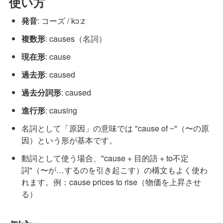
使い方
発音
: コーズ / kɔːz
複数形
: causes（名詞）
現在形
: cause
過去形
: caused
過去分詞形
: caused
進行形
: causing
名詞として「原因」の意味では "cause of ~"（〜の原
因）という形が基本です。
動詞として使う場合、"cause + 目的語 + to不定
詞"（〜が…するのを引き起こす）の構文もよく使わ
れます。例：cause prices to rise（物価を上昇させ
る）