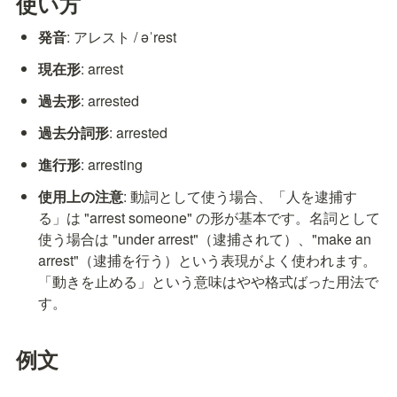
使い方
発音
: アレスト / əˈrest
現在形
: arrest
過去形
: arrested
過去分詞形
: arrested
進行形
: arresting
使用上の注意
: 動詞として使う場合、「人を逮捕す
る」は "arrest someone" の形が基本です。名詞として
使う場合は "under arrest"（逮捕されて）、"make an 
arrest"（逮捕を行う）という表現がよく使われます。
「動きを止める」という意味はやや格式ばった用法で
す。
例文