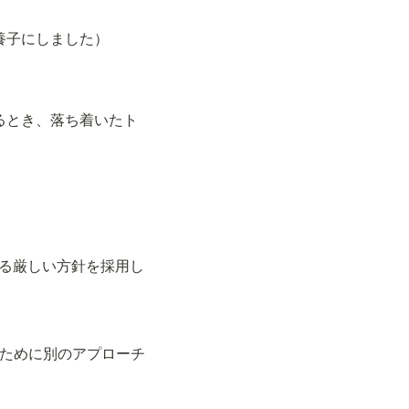
女の子を養子にしました）
衆に語りかけるとき、落ち着いたト
は排出量に関する厳しい方針を採用し
の問題を解決するために別のアプローチ