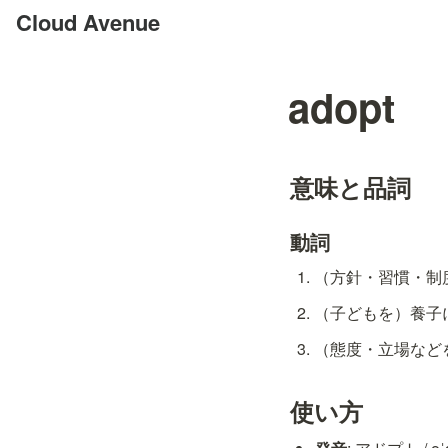
Cloud Avenue
adopt
意味と品詞
動詞
（方針・習慣・制度な
（子どもを）養子にする
（態度・立場などを）
使い方