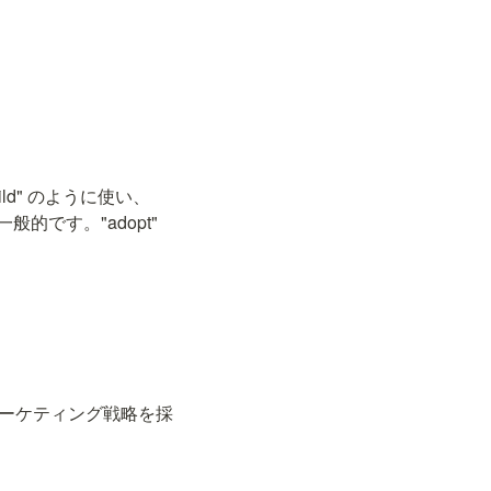
ild" のように使い、
が一般的です。"adopt" 
会社は新しいマーケティング戦略を採