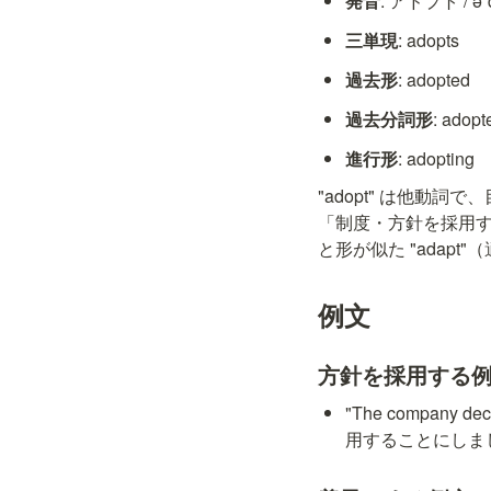
発音
: アドプト / əˈ
三単現
: adopts
過去形
: adopted
過去分詞形
: adopt
進行形
: adopting
"adopt" は他動詞
「制度・方針を採用する」場合は
と形が似た "adap
例文
方針を採用する
"The company 
用することにしま