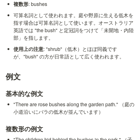
複数形
: bushes
可算名詞として使われます。庭や野原に生える低木を
指す場合は可算名詞として使います。オーストラリア
英語では "the bush" と定冠詞をつけて「未開地・内陸
部」を指します。
使用上の注意
: "shrub"（低木）とほぼ同義です
が、"bush" の方が日常語として広く使われます。
例文
基本的な例文
"There are rose bushes along the garden path." （庭の
小道沿いにバラの低木が並んでいます）
複数形の例文
"The children hid behind the bushes in the park." （子